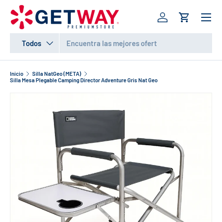
Menú
IR AL CONTENIDO
Iniciar sesión
Carrito
Buscar
Tipo de producto
Todos
Inicio
Silla NatGeo (META)
Silla Mesa Plegable Camping Director Adventure Gris Nat Geo