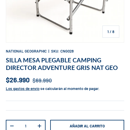
de
1
/
8
NATIONAL GEOGRAPHIC
|
SKU:
CNG028
SILLA MESA PLEGABLE CAMPING
DIRECTOR ADVENTURE GRIS NAT GEO
$26.990
$69.990
Los gastos de envío
se calcularán al momento de pagar.
Cant.
AÑADIR AL CARRITO
-
+