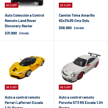
60 % OFF
53 % OFF
Auto Colección a Control
Camión Tolva Amarillo
Remoto Land Rover
82x31x35 Cms Dolu
Discovery Rastar
$56.990
$119.990
$31.990
$79.990
56 % OFF
56 % OFF
Auto a control remoto
Auto a control remoto
Ferrari LaFerrari Escala
Porsche GT3 RS Escala 1:24
1:24 Rastar
Rastar