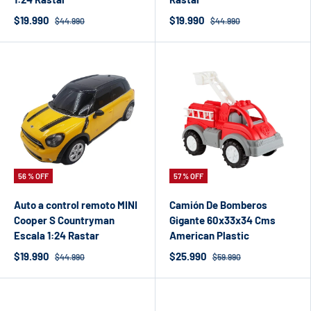
$19.990
$19.990
$44.990
$44.990
56 % OFF
57 % OFF
Auto a control remoto MINI
Camión De Bomberos
Cooper S Countryman
Gigante 60x33x34 Cms
Escala 1:24 Rastar
American Plastic
$19.990
$25.990
$44.990
$59.990