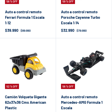
56 % OFF
59 % OFF
Auto a control remoto
Auto a control remoto
Ferrari Formula 1 Escala
Porsche Cayenne Turbo
1:12
Escala 1:14
$39.990
$32.990
$89.990
$79.990
52 % OFF
56 % OFF
Camión Volqueta Gigante
Auto a control remoto
62x37x36 Cms American
Mercedes-AMG Formula 1
Plastic
Escala