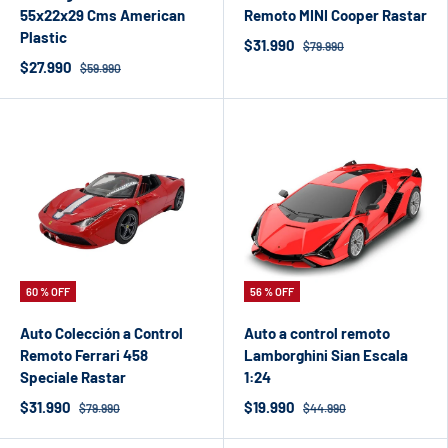
55x22x29 Cms American
Remoto MINI Cooper Rastar
Plastic
$31.990
$79.990
$27.990
$59.990
60 % OFF
56 % OFF
Auto Colección a Control
Auto a control remoto
Remoto Ferrari 458
Lamborghini Sian Escala
Speciale Rastar
1:24
$31.990
$19.990
$79.990
$44.990