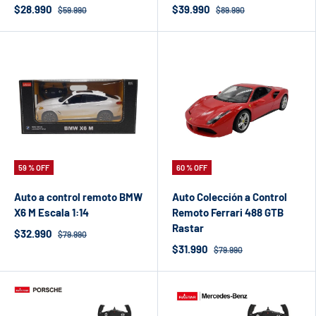
$28.990
$39.990
$59.990
$89.990
59 % OFF
60 % OFF
Auto a control remoto BMW
Auto Colección a Control
X6 M Escala 1:14
Remoto Ferrari 488 GTB
Rastar
$32.990
$79.990
$31.990
$79.990