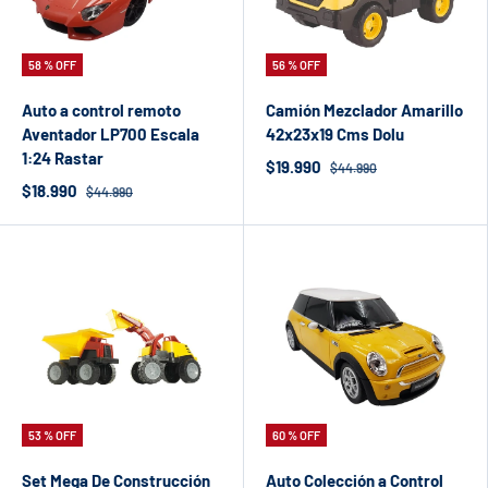
58 % OFF
56 % OFF
Auto a control remoto
Camión Mezclador Amarillo
Aventador LP700 Escala
42x23x19 Cms Dolu
1:24 Rastar
$19.990
$44.990
$18.990
$44.990
53 % OFF
60 % OFF
Set Mega De Construcción
Auto Colección a Control