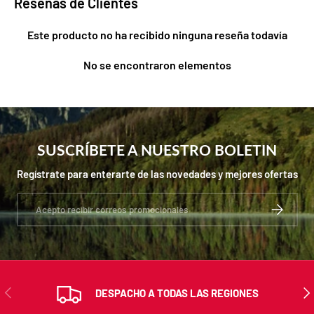
Reseñas de Clientes
Este producto no ha recibido ninguna reseña todavía
No se encontraron elementos
SUSCRÍBETE A NUESTRO BOLETIN
Regístrate para enterarte de las novedades y mejores ofertas
Correo electrónico
SUSCRIBIR
ANTERIOR
SIG
DESPACHO A TODAS LAS REGIONES