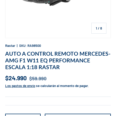
de
1
/
8
Rastar
|
SKU:
RA98500
AUTO A CONTROL REMOTO MERCEDES-
AMG F1 W11 EQ PERFORMANCE
ESCALA 1:18 RASTAR
$24.990
$59.990
Los gastos de envío
se calcularán al momento de pagar.
Cant.