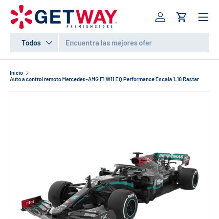
Menú
IR AL CONTENIDO
Iniciar sesión
Carrito
Buscar
Tipo de producto
Todos
Inicio
Auto a control remoto Mercedes-AMG F1 W11 EQ Performance Escala 1:18 Rastar