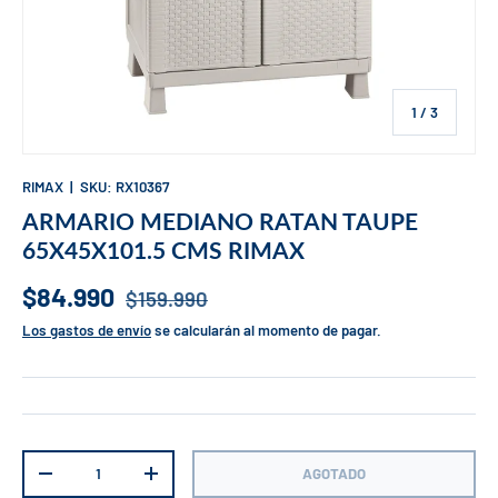
de
1
/
3
RIMAX
|
SKU:
RX10367
ARMARIO MEDIANO RATAN TAUPE
65X45X101.5 CMS RIMAX
$84.990
$159.990
Los gastos de envío
se calcularán al momento de pagar.
Cant.
AGOTADO
-
+