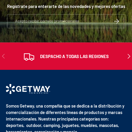
Regístrate para enterarte de las novedades y mejores ofertas
Correo electrónico
SUSCRIBIR
ANTERIOR
SIG
DESPACHO A TODAS LAS REGIONES
Somos Getway, una compañía que se dedica a la distribución y
comercialización de diferentes líneas de productos y marcas
internacionales. Nuestras principales categorías son:
deportes, outdoor, camping, juguetes, muebles, mascotas,
herramientas, organización y menaje.