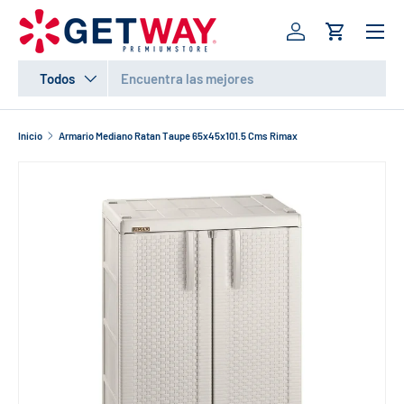
Menú
IR AL CONTENIDO
Iniciar sesión
Carrito
Buscar
Tipo de producto
Todos
Inicio
Armario Mediano Ratan Taupe 65x45x101.5 Cms Rimax