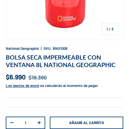
de
1
/
3
National Geographic
|
SKU:
BNG1008
BOLSA SECA IMPERMEABLE CON
VENTANA 8L NATIONAL GEOGRAPHIC
$6.990
$19.390
Los gastos de envío
se calcularán al momento de pagar.
Cant.
AÑADIR AL CARRITO
-
+