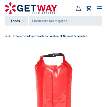
Menú
IR AL CONTENIDO
Iniciar sesión
Carrito
Buscar
Tipo de producto
Todos
Inicio
Bolsa Seca Impermeable con ventana 8L National Geographic