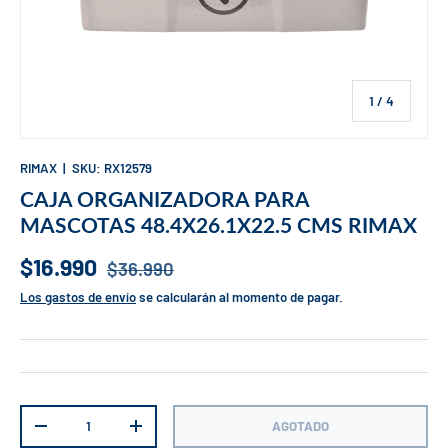
de
1
/
4
RIMAX
|
SKU:
RX12579
CAJA ORGANIZADORA PARA
MASCOTAS 48.4X26.1X22.5 CMS RIMAX
$16.990
$36.990
Los gastos de envío
se calcularán al momento de pagar.
Cant.
AGOTADO
-
+