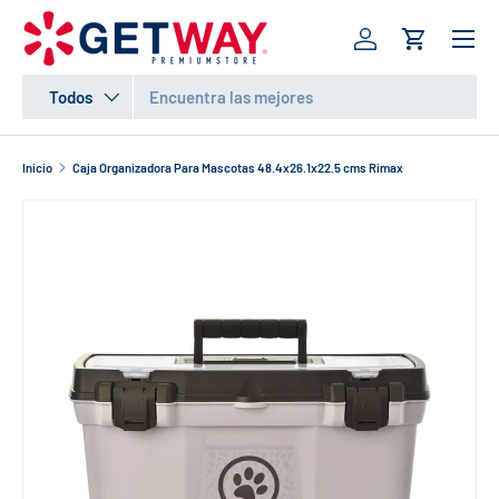
Menú
IR AL CONTENIDO
Iniciar sesión
Carrito
Buscar
Tipo de producto
Todos
Inicio
Caja Organizadora Para Mascotas 48.4x26.1x22.5 cms Rimax