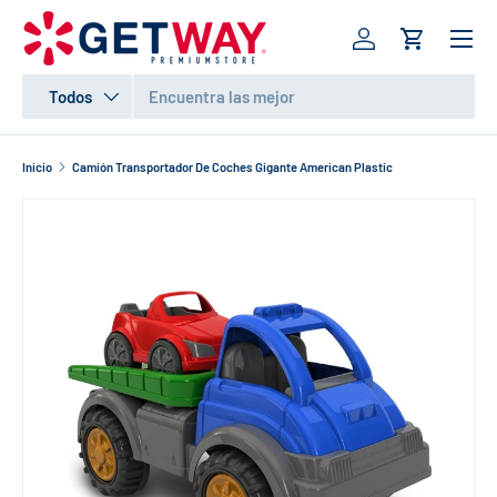
Menú
IR AL CONTENIDO
Iniciar sesión
Carrito
Buscar
Tipo de producto
Todos
Inicio
Camión Transportador De Coches Gigante American Plastic