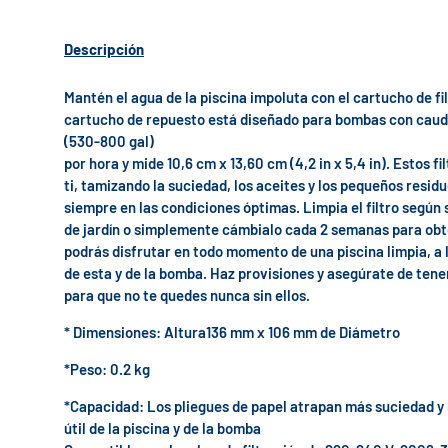
Descripción
Mantén el agua de la piscina impoluta con el cartucho de fil
cartucho de repuesto está diseñado para bombas con caud
(530-800 gal)
por hora y mide 10,6 cm x 13,60 cm (4,2 in x 5,4 in). Estos fi
ti, tamizando la suciedad, los aceites y los pequeños resid
siempre en las condiciones óptimas. Limpia el filtro segú
de jardín o simplemente cámbialo cada 2 semanas para obte
podrás disfrutar en todo momento de una piscina limpia, a l
de esta y de la bomba. Haz provisiones y asegúrate de ten
para que no te quedes nunca sin ellos.
* Dimensiones: Altura136 mm x 106 mm de Diámetro
*Peso: 0.2 kg
*Capacidad: Los pliegues de papel atrapan más suciedad y 
útil de la piscina y de la bomba