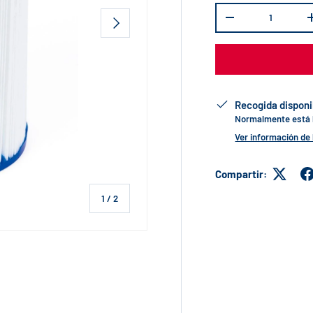
Cant.
SIGUIENTE
-
Recogida disponi
Normalmente está li
Ver información de 
Compartir:
de
1
/
2