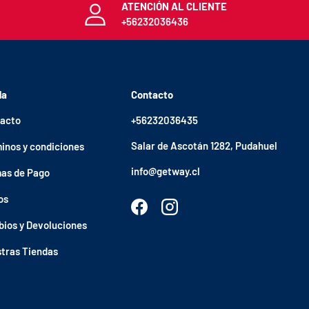
ATENCIÓN AL CLIENTE
+56232036436
da
Contacto
acto
+56232036435
Salar de Ascotán 1282, Pudahuel
inos y condiciones
info@getway.cl
as de Pago
os
Facebook
Instagram
ios y Devoluciones
tras Tiendas