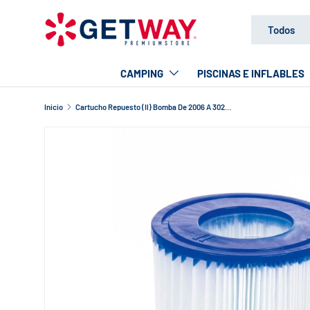
Buscar
Tipo de produc
IR AL CONTENIDO
Todos
CAMPING
PISCINAS E INFLABLES
Inicio
Cartucho Repuesto (Il) Bomba De 2006 A 3028 Lts. Bestway