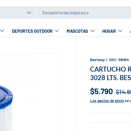
to
DEPORTES OUTDOOR
MASCOTAS
HOGAR
Bestway
|
SKU:
58094
CARTUCHO RE
3028 LTS. B
$5.790
$14.9
Los gastos de envío
se 