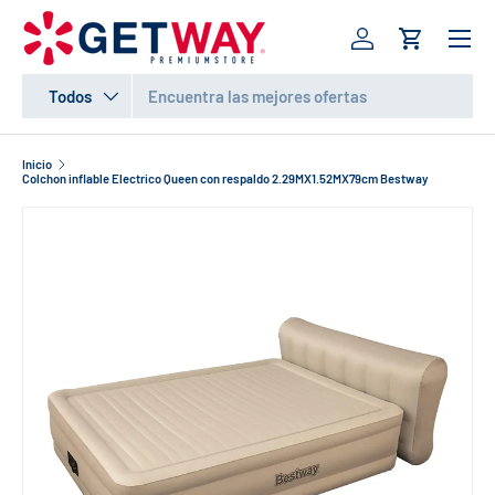
Menú
IR AL CONTENIDO
Iniciar sesión
Carrito
Buscar
Tipo de producto
Todos
Inicio
Colchon inflable Electrico Queen con respaldo 2.29MX1.52MX79cm Bestway