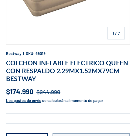
de
1
/
7
Bestway
|
SKU:
69019
COLCHON INFLABLE ELECTRICO QUEEN
CON RESPALDO 2.29MX1.52MX79CM
BESTWAY
$174.990
$244.990
Los gastos de envío
se calcularán al momento de pagar.
Cant.