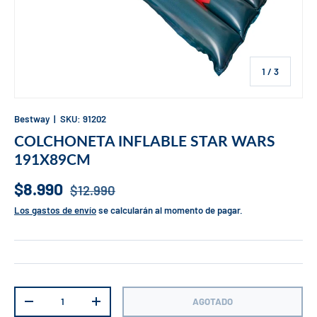
de
1
/
3
Bestway
|
SKU:
91202
COLCHONETA INFLABLE STAR WARS
191X89CM
$8.990
$12.990
Los gastos de envío
se calcularán al momento de pagar.
Cant.
AGOTADO
-
+