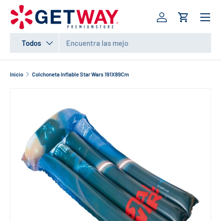
Menú
IR AL CONTENIDO
Iniciar sesión
Carrito
Buscar
Tipo de producto
Todos
Inicio
Colchoneta Inflable Star Wars 191X89Cm