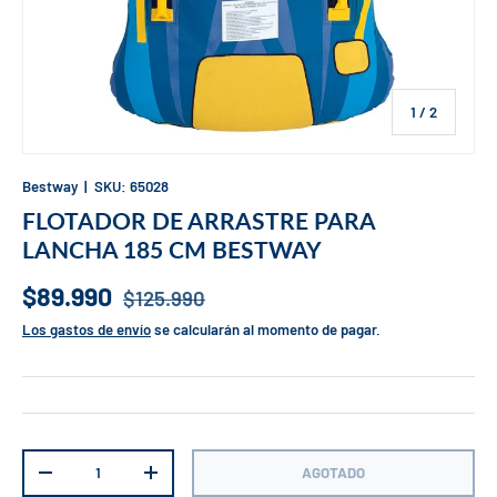
de
1
/
2
Bestway
|
SKU:
65028
FLOTADOR DE ARRASTRE PARA
LANCHA 185 CM BESTWAY
$89.990
$125.990
Los gastos de envío
se calcularán al momento de pagar.
Cant.
AGOTADO
-
+