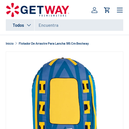
Menú
IR AL CONTENIDO
Iniciar sesión
Carrito
Buscar
Tipo de producto
Todos
Inicio
Flotador De Arrastre Para Lancha 185 Cm Bestway