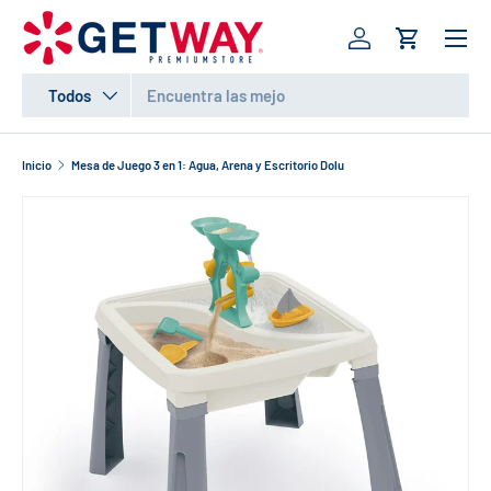
Menú
IR AL CONTENIDO
Iniciar sesión
Carrito
Buscar
Tipo de producto
Todos
Inicio
Mesa de Juego 3 en 1: Agua, Arena y Escritorio Dolu