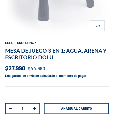
de
1
/
5
DOLU
|
SKU:
DL2677
MESA DE JUEGO 3 EN 1: AGUA, ARENA Y
ESCRITORIO DOLU
$27.990
$44.990
Los gastos de envío
se calcularán al momento de pagar.
Cant.
AÑADIR AL CARRITO
-
+