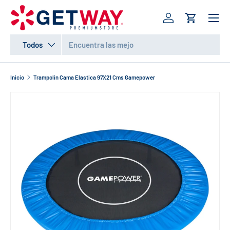
Menú
IR AL CONTENIDO
Iniciar sesión
Carrito
Buscar
Tipo de producto
Todos
Inicio
Trampolin Cama Elastica 97X21 Cms Gamepower