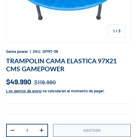
de
1
/
3
Game power
|
SKU:
GPMT-38
TRAMPOLIN CAMA ELASTICA 97X21
CMS GAMEPOWER
$49.990
$119.990
Los gastos de envío
se calcularán al momento de pagar.
Cant.
AGOTADO
-
+