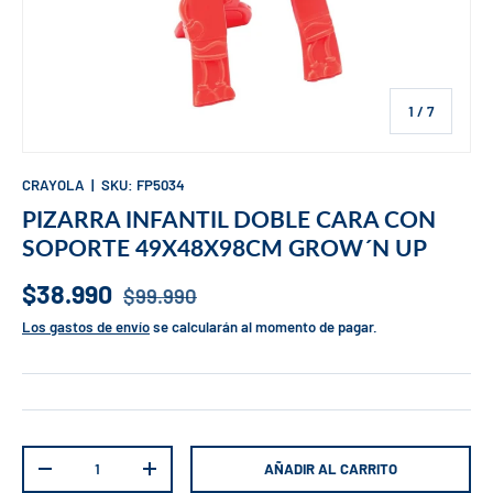
de
1
/
7
CRAYOLA
|
SKU:
FP5034
PIZARRA INFANTIL DOBLE CARA CON
SOPORTE 49X48X98CM GROW´N UP
$38.990
$99.990
Los gastos de envío
se calcularán al momento de pagar.
Cant.
AÑADIR AL CARRITO
-
+