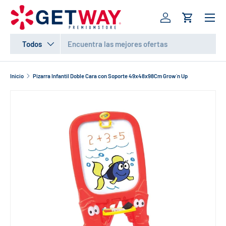
Menú
IR AL CONTENIDO
Iniciar sesión
Carrito
Buscar
Tipo de producto
Todos
Inicio
Pizarra Infantil Doble Cara con Soporte 49x48x98Cm Grow´n Up