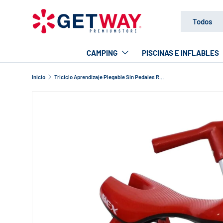
Buscar
Tipo de produc
IR AL CONTENIDO
Todos
CAMPING
PISCINAS E INFLABLES
Inicio
Triciclo Aprendizaje Plegable Sin Pedales Rojo Bex