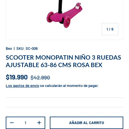
de
1
/
6
Bex
|
SKU:
SC-006
SCOOTER MONOPATIN NIÑO 3 RUEDAS
AJUSTABLE 63-86 CMS ROSA BEX
$19.990
$42.990
Los gastos de envío
se calcularán al momento de pagar.
Cant.
AÑADIR AL CARRITO
-
+