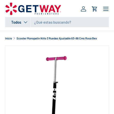
Menú
IR AL CONTENIDO
Iniciar sesión
Carrito
Buscar
Tipo de producto
Todos
Inicio
Scooter Monopatin Niño 3 Ruedas Ajustable 63-86 Cms Rosa Bex