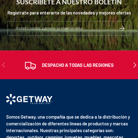
SUSCRÍBETE A NUESTRO BOLETIN
Regístrate para enterarte de las novedades y mejores ofertas
Correo electrónico
SUSCRIBIR
ANTERIOR
SIG
DESPACHO A TODAS LAS REGIONES
Somos Getway, una compañía que se dedica a la distribución y
comercialización de diferentes líneas de productos y marcas
internacionales. Nuestras principales categorías son:
deportes, outdoor, camping, juguetes, muebles, mascotas,