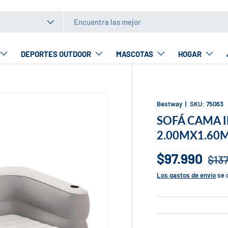
to
DEPORTES OUTDOOR
MASCOTAS
HOGAR
Bestway
|
SKU:
75063
SOFÁ CAMA 
2.00MX1.60
$97.990
$13
Los gastos de envío
se 