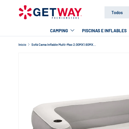
Buscar
Tipo de produc
IR AL CONTENIDO
Todos
CAMPING
PISCINAS E INFLABLES
Inicio
Sofá Cama Inflable Multi-Max 2.00MX1.60MX64Cm Bestway