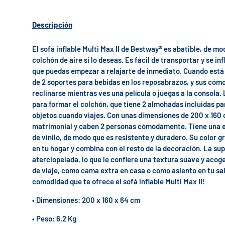
Descripción
El sofá inflable Multi Max II de Bestway® es abatible, de m
colchón de aire si lo deseas. Es fácil de transportar y se i
que puedas empezar a relajarte de inmediato. Cuando está 
de 2 soportes para bebidas en los reposabrazos, y sus có
reclinarse mientras ves una película o juegas a la consola.
para formar el colchón, que tiene 2 almohadas incluidas pa
objetos cuando viajes. Con unas dimensiones de 200 x 160 c
matrimonial y caben 2 personas cómodamente. Tiene una e
de vinilo, de modo que es resistente y duradero. Su color 
en tu hogar y combina con el resto de la decoración. La sup
aterciopelada, lo que le confiere una textura suave y aco
de viaje, como cama extra en casa o como asiento en tu sala
comodidad que te ofrece el sofá inflable Multi Max II!
• Dimensiones: 200 x 160 x 64 cm
• Peso: 6.2 Kg