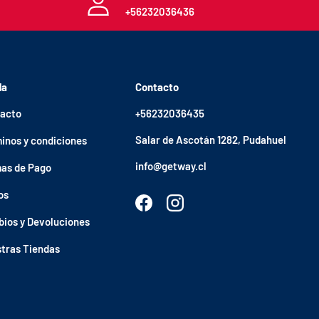
+56232036436
da
Contacto
acto
+56232036435
Salar de Ascotán 1282, Pudahuel
inos y condiciones
info@getway.cl
as de Pago
os
Facebook
Instagram
ios y Devoluciones
tras Tiendas