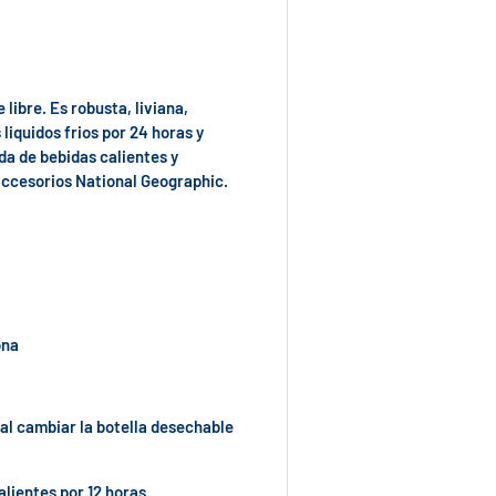
libre. Es robusta, liviana,
iquidos frios por 24 horas y
ida de bebidas calientes y
accesorios National Geographic.
ona
 al cambiar la botella desechable
alientes por 12 horas