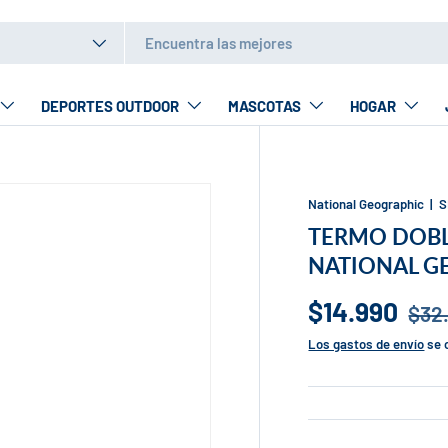
to
DEPORTES OUTDOOR
MASCOTAS
HOGAR
National Geographic
|
S
TERMO DOBL
NATIONAL G
$14.990
$32
Los gastos de envío
se 