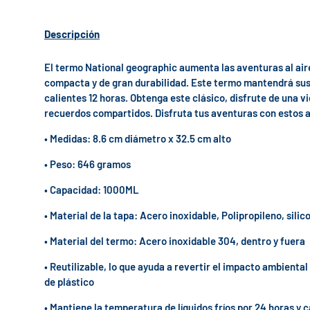
Descripción
El termo National geographic aumenta las aventuras al aire 
compacta y de gran durabilidad. Este termo mantendrá sus l
calientes 12 horas. Obtenga este clásico, disfrute de una v
recuerdos compartidos. Disfruta tus aventuras con estos 
• Medidas: 8.6 cm diámetro x 32.5 cm alto
• Peso: 646 gramos
• Capacidad: 1000ML
• Material de la tapa: Acero inoxidable, Polipropileno, silic
• Material del termo: Acero inoxidable 304, dentro y fuera
• Reutilizable, lo que ayuda a revertir el impacto ambiental
de plástico
• Mantiene la temperatura de líquidos fríos por 24 horas y c