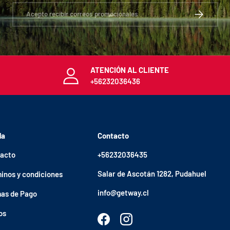
Correo electrónico
SUSCRIBIRS
ATENCIÓN AL CLIENTE
+56232036436
da
Contacto
acto
+56232036435
Salar de Ascotán 1282, Pudahuel
inos y condiciones
info@getway.cl
as de Pago
os
Facebook
Instagram