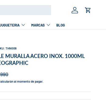
Iniciar sesión
Carrito
JUGUETERIA
MARCAS
BLOG
KU:
THNG06
E MURALLA ACERO INOX. 1000ML
EOGRAPHIC
.990
calcularán al momento de pagar.