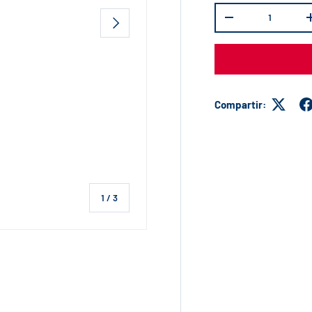
Cant.
SIGUIENTE
-
Compartir:
de
1
/
3
ta de galería