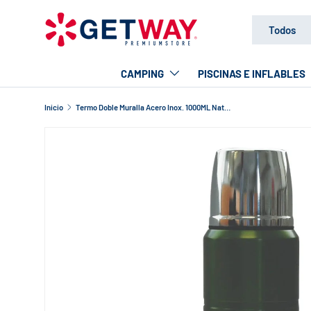
Buscar
Tipo de produc
IR AL CONTENIDO
Todos
CAMPING
PISCINAS E INFLABLES
Inicio
Termo Doble Muralla Acero Inox. 1000ML National Geographic